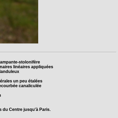
rampante-stolonifère
inaires linéaires appliquées
glanduleux
térales un peu étalées
recourbée canaliculée
n
es du Centre jusqu'à Paris.