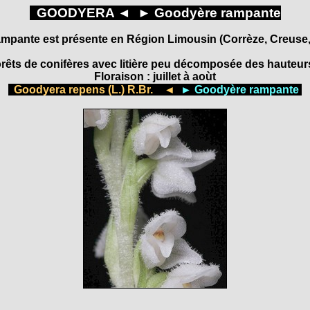
GOODYERA
◄
►
Goodyère rampante
mpante est présente en Région Limousin (Corrèze, Creuse,
orêts de conifères avec litière peu décomposée des hauteu
Floraison : juillet à aoùt
Goodyera repens (L.) R.Br. ◄
► Goodyère rampante