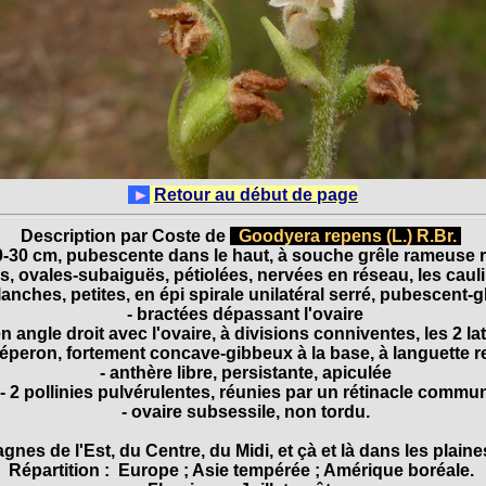
►
Retour au début de page
Description par Coste de
Goodyera repens (L.) R.Br.
10-30 cm, pubescente dans le haut, à souche grêle rameuse 
ées, ovales-subaiguës, pétiolées, nervées en réseau, les caul
blanches, petites, en épi spirale unilatéral serré, pubescent-
- bractées dépassant l'ovaire
n angle droit avec l'ovaire, à divisions conniventes, les 2 la
s éperon, fortement concave-gibbeux à la base, à languette 
- anthère libre, persistante, apiculée
- 2 pollinies pulvérulentes, réunies par un rétinacle commu
- ovaire subsessile, non tordu.
nes de l'Est, du Centre, du Midi, et çà et là dans les plain
Répartition : Europe ; Asie tempérée ; Amérique boréale.