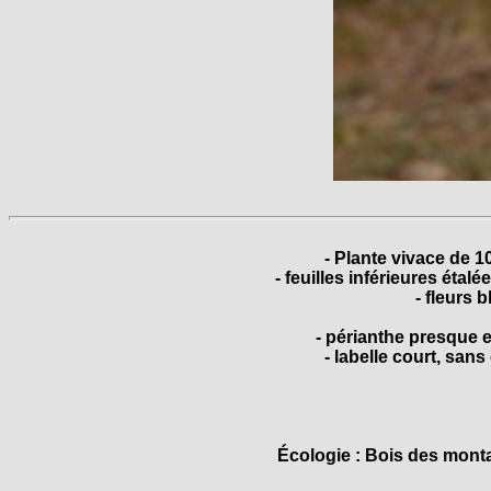
- Plante vivace de 
- feuilles inférieures étal
- fleurs 
- périanthe presque e
- labelle court, san
Écologie : Bois des montag