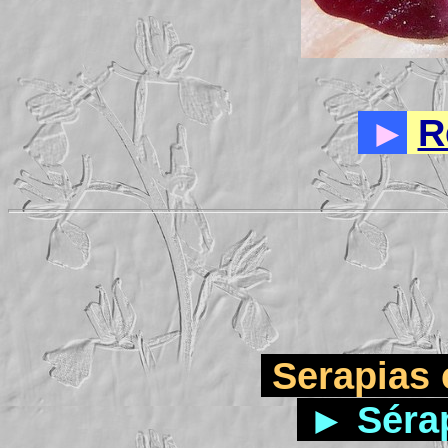
►
R
Serapias 
► Sérap