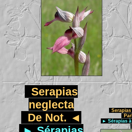
Serapias
neglecta
Serapias 
De Not. ◄
Par
►
Sérapias à 
►
Sérapias