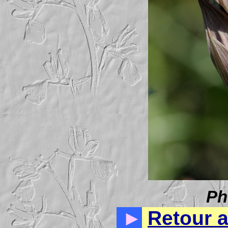
Ph
►
Retour 