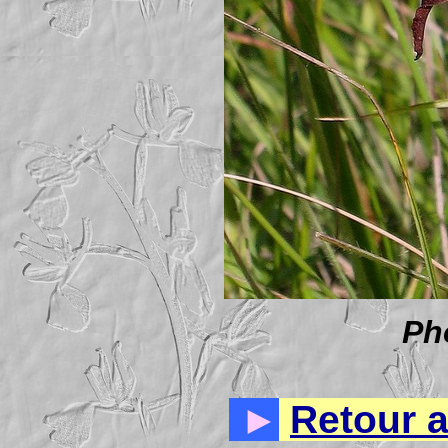
Ph
►
Retour 