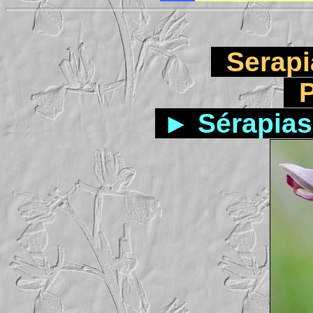
Serapia
P
►
Sérapias