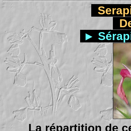
Serapi
De
►
Séra
La répartition de 