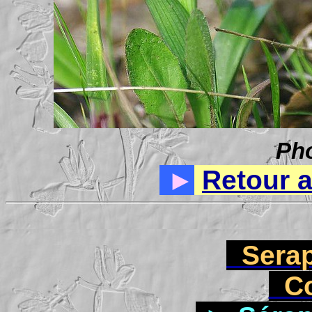
Ph
►
Retour 
Serap
Co