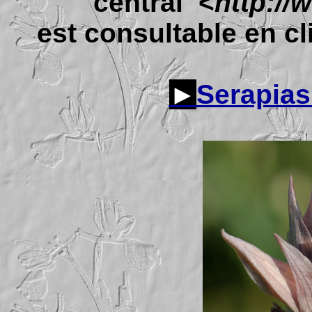
central <
http://
est consultable en cli
►
Serapias